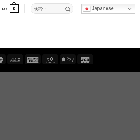
検
/
¥
0
Japanese
0
索
対
象: