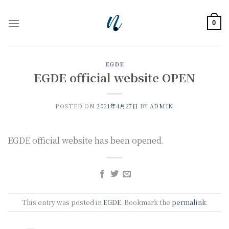
Skip
to
0
content
EGDE
EGDE official website OPEN
POSTED ON
2021年4月27日
BY
ADMIN
EGDE official website has been opened.
This entry was posted in
EGDE
. Bookmark the
permalink
.